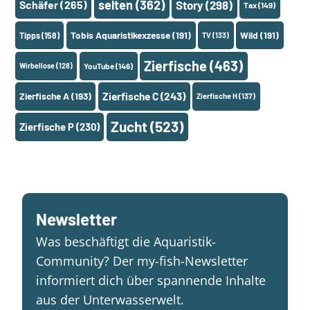
selten
(362)
Schäfer
(265)
Story
(298)
Tax
(149)
Tobis Aquaristikexzesse
(191)
Wild
(191)
Tipps
(158)
TV
(133)
Zierfische
(463)
Wirbellose
(128)
YouTube
(146)
Zierfische A
(193)
Zierfische C
(243)
Zierfische H
(137)
Zucht
(523)
Zierfische P
(230)
Newsletter
Was beschäftigt die Aquaristik-
Community? Der my-fish-Newsletter
informiert dich über spannende Inhalte
aus der Unterwasserwelt.