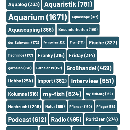
Aquaristik
(781)
Aqualog
(333)
Aquarium
(1671)
Aquascape
(167)
Aquascaping
(388)
Besonderheiten
(198)
Fische
(327)
der Schwarm
(172)
Fernsehen
(127)
Fisch
(131)
Franky
(315)
Friday
(314)
fischlinge
(177)
Großhandel
(469)
garnelen
(178)
GarnelenTv
(157)
Interview
(651)
Import
(362)
Hobby
(254)
my-fish
(624)
Kolumne
(316)
my-fish.org
(162)
Nachzucht
(249)
Natur
(198)
Pflanzen
(160)
Pflege
(158)
Podcast
(612)
Radio
(495)
Raritäten
(274)