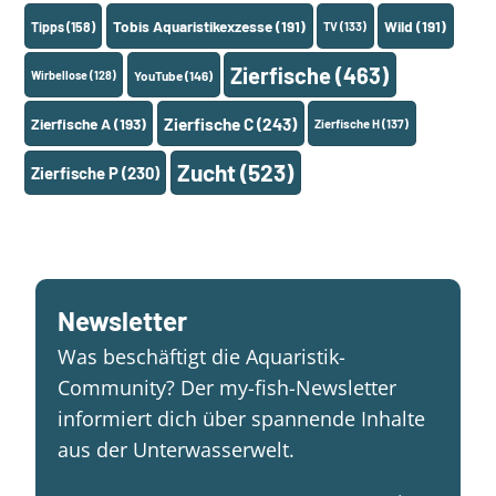
Tobis Aquaristikexzesse
(191)
Wild
(191)
Tipps
(158)
TV
(133)
Zierfische
(463)
Wirbellose
(128)
YouTube
(146)
Zierfische A
(193)
Zierfische C
(243)
Zierfische H
(137)
Zucht
(523)
Zierfische P
(230)
Newsletter
Was beschäftigt die Aquaristik-
Community? Der my-fish-Newsletter
informiert dich über spannende Inhalte
aus der Unterwasserwelt.