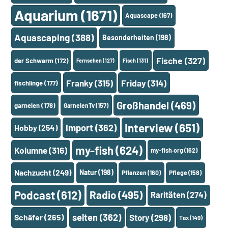
Aquarium
(1671)
Aquascape
(167)
Aquascaping
(388)
Besonderheiten
(198)
Fische
(327)
der Schwarm
(172)
Fernsehen
(127)
Fisch
(131)
Franky
(315)
Friday
(314)
fischlinge
(177)
Großhandel
(469)
garnelen
(178)
GarnelenTv
(157)
Interview
(651)
Import
(362)
Hobby
(254)
my-fish
(624)
Kolumne
(316)
my-fish.org
(162)
Nachzucht
(249)
Natur
(198)
Pflanzen
(160)
Pflege
(158)
Podcast
(612)
Radio
(495)
Raritäten
(274)
selten
(362)
Schäfer
(265)
Story
(298)
Tax
(149)