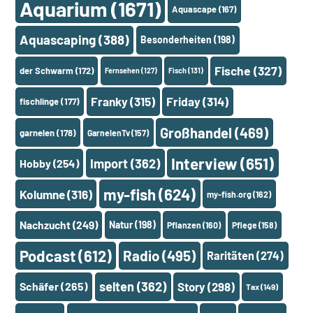
Aquarium
(1671)
Aquascape
(167)
Aquascaping
(388)
Besonderheiten
(198)
Fische
(327)
der Schwarm
(172)
Fernsehen
(127)
Fisch
(131)
Franky
(315)
Friday
(314)
fischlinge
(177)
Großhandel
(469)
garnelen
(178)
GarnelenTv
(157)
Interview
(651)
Import
(362)
Hobby
(254)
my-fish
(624)
Kolumne
(316)
my-fish.org
(162)
Nachzucht
(249)
Natur
(198)
Pflanzen
(160)
Pflege
(158)
Podcast
(612)
Radio
(495)
Raritäten
(274)
selten
(362)
Schäfer
(265)
Story
(298)
Tax
(149)