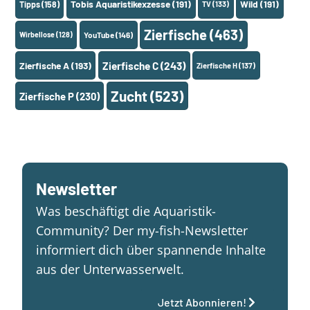
Tobis Aquaristikexzesse
(191)
Wild
(191)
Tipps
(158)
TV
(133)
Zierfische
(463)
Wirbellose
(128)
YouTube
(146)
Zierfische A
(193)
Zierfische C
(243)
Zierfische H
(137)
Zucht
(523)
Zierfische P
(230)
Newsletter
Was beschäftigt die Aquaristik-
Community? Der my-fish-Newsletter
informiert dich über spannende Inhalte
aus der Unterwasserwelt.
Jetzt Abonnieren!