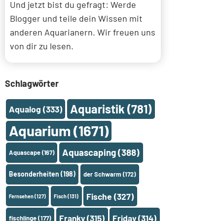
Und jetzt bist du gefragt: Werde
Blogger und teile dein Wissen mit
anderen Aquarianern. Wir freuen uns
von dir zu lesen.
Schlagwörter
Aquaristik
(781)
Aqualog
(333)
Aquarium
(1671)
Aquascaping
(388)
Aquascape
(167)
Besonderheiten
(198)
der Schwarm
(172)
Fische
(327)
Fernsehen
(127)
Fisch
(131)
Franky
(315)
Friday
(314)
fischlinge
(177)