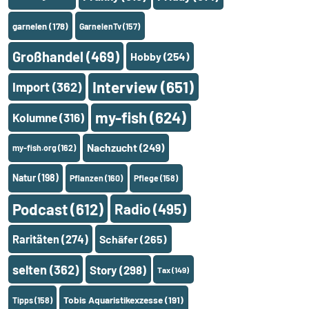
garnelen
(178)
GarnelenTv
(157)
Großhandel
(469)
Hobby
(254)
Interview
(651)
Import
(362)
my-fish
(624)
Kolumne
(316)
Nachzucht
(249)
my-fish.org
(162)
Natur
(198)
Pflanzen
(160)
Pflege
(158)
Podcast
(612)
Radio
(495)
Raritäten
(274)
Schäfer
(265)
selten
(362)
Story
(298)
Tax
(149)
Tobis Aquaristikexzesse
(191)
Tipps
(158)