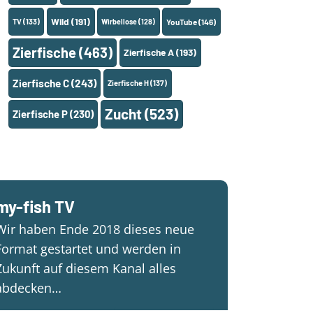
Wild
(191)
TV
(133)
Wirbellose
(128)
YouTube
(146)
Zierfische
(463)
Zierfische A
(193)
Zierfische C
(243)
Zierfische H
(137)
Zucht
(523)
Zierfische P
(230)
my-fish TV
Wir haben Ende 2018 dieses neue
Format gestartet und werden in
Zukunft auf diesem Kanal alles
abdecken…