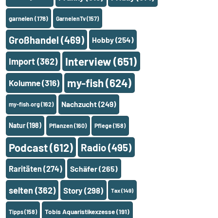
garnelen
(178)
GarnelenTv
(157)
Großhandel
(469)
Hobby
(254)
Interview
(651)
Import
(362)
my-fish
(624)
Kolumne
(316)
Nachzucht
(249)
my-fish.org
(162)
Natur
(198)
Pflanzen
(160)
Pflege
(158)
Podcast
(612)
Radio
(495)
Raritäten
(274)
Schäfer
(265)
selten
(362)
Story
(298)
Tax
(149)
Tobis Aquaristikexzesse
(191)
Tipps
(158)