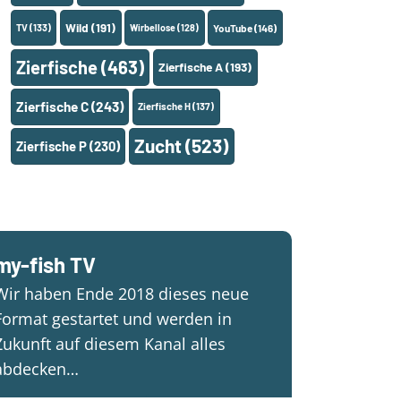
Wild
(191)
TV
(133)
Wirbellose
(128)
YouTube
(146)
Zierfische
(463)
Zierfische A
(193)
Zierfische C
(243)
Zierfische H
(137)
Zucht
(523)
Zierfische P
(230)
my-fish TV
Wir haben Ende 2018 dieses neue
Format gestartet und werden in
Zukunft auf diesem Kanal alles
abdecken…