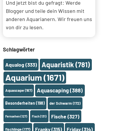
Und jetzt bist du gefragt: Werde
Blogger und teile dein Wissen mit
anderen Aquarianern. Wir freuen uns
von dir zu lesen.
Schlagwörter
Aquaristik
(781)
Aqualog
(333)
Aquarium
(1671)
Aquascaping
(388)
Aquascape
(167)
Besonderheiten
(198)
der Schwarm
(172)
Fische
(327)
Fernsehen
(127)
Fisch
(131)
Franky
(315)
Friday
(314)
fischlinge
(177)