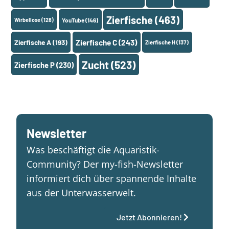
Zierfische
(463)
Wirbellose
(128)
YouTube
(146)
Zierfische A
(193)
Zierfische C
(243)
Zierfische H
(137)
Zucht
(523)
Zierfische P
(230)
Newsletter
Was beschäftigt die Aquaristik-
Community? Der my-fish-Newsletter
informiert dich über spannende Inhalte
aus der Unterwasserwelt.
Jetzt Abonnieren!