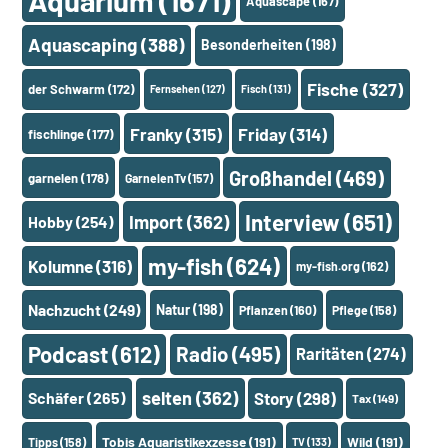
Aquarium
(1671)
Aquascape
(167)
Aquascaping
(388)
Besonderheiten
(198)
Fische
(327)
der Schwarm
(172)
Fernsehen
(127)
Fisch
(131)
Franky
(315)
Friday
(314)
fischlinge
(177)
Großhandel
(469)
garnelen
(178)
GarnelenTv
(157)
Interview
(651)
Import
(362)
Hobby
(254)
my-fish
(624)
Kolumne
(316)
my-fish.org
(162)
Nachzucht
(249)
Natur
(198)
Pflanzen
(160)
Pflege
(158)
Podcast
(612)
Radio
(495)
Raritäten
(274)
selten
(362)
Schäfer
(265)
Story
(298)
Tax
(149)
Tobis Aquaristikexzesse
(191)
Wild
(191)
Tipps
(158)
TV
(133)