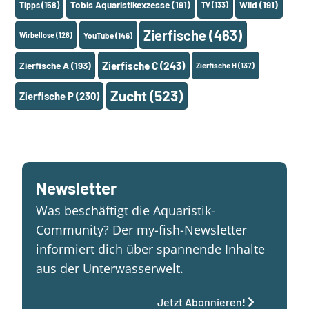
Tobis Aquaristikexzesse
(191)
Wild
(191)
Tipps
(158)
TV
(133)
Zierfische
(463)
Wirbellose
(128)
YouTube
(146)
Zierfische A
(193)
Zierfische C
(243)
Zierfische H
(137)
Zucht
(523)
Zierfische P
(230)
Newsletter
Was beschäftigt die Aquaristik-
Community? Der my-fish-Newsletter
informiert dich über spannende Inhalte
aus der Unterwasserwelt.
Jetzt Abonnieren!