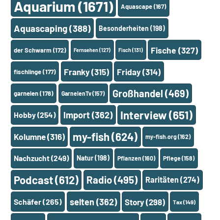
Aquarium
(1671)
Aquascape
(167)
Aquascaping
(388)
Besonderheiten
(198)
Fische
(327)
der Schwarm
(172)
Fernsehen
(127)
Fisch
(131)
Franky
(315)
Friday
(314)
fischlinge
(177)
Großhandel
(469)
garnelen
(178)
GarnelenTv
(157)
Interview
(651)
Import
(362)
Hobby
(254)
my-fish
(624)
Kolumne
(316)
my-fish.org
(162)
Nachzucht
(249)
Natur
(198)
Pflanzen
(160)
Pflege
(158)
Podcast
(612)
Radio
(495)
Raritäten
(274)
selten
(362)
Schäfer
(265)
Story
(298)
Tax
(149)