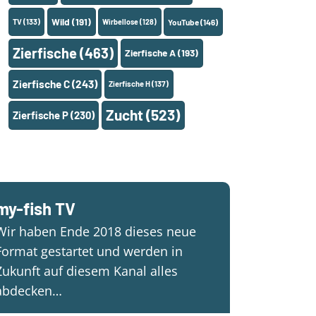
Wild
(191)
TV
(133)
Wirbellose
(128)
YouTube
(146)
Zierfische
(463)
Zierfische A
(193)
Zierfische C
(243)
Zierfische H
(137)
Zucht
(523)
Zierfische P
(230)
my-fish TV
Wir haben Ende 2018 dieses neue
Format gestartet und werden in
Zukunft auf diesem Kanal alles
abdecken…