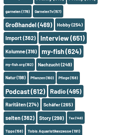
garnelen
(178)
GarnelenTv
(157)
Großhandel
(469)
Hobby
(254)
Interview
(651)
Import
(362)
my-fish
(624)
Kolumne
(316)
Nachzucht
(249)
my-fish.org
(162)
Natur
(198)
Pflanzen
(160)
Pflege
(158)
Podcast
(612)
Radio
(495)
Raritäten
(274)
Schäfer
(265)
selten
(362)
Story
(298)
Tax
(149)
Tobis Aquaristikexzesse
(191)
Tipps
(158)