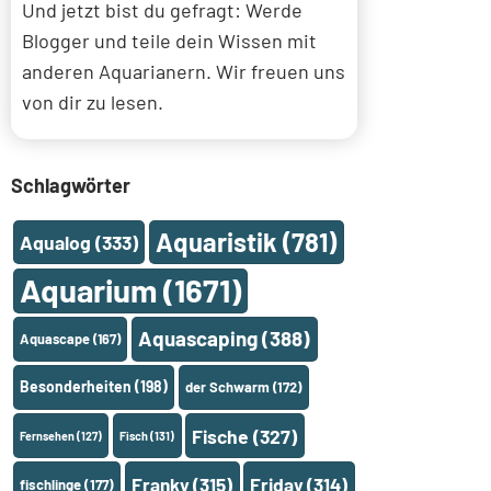
Und jetzt bist du gefragt: Werde
Blogger und teile dein Wissen mit
anderen Aquarianern. Wir freuen uns
von dir zu lesen.
Schlagwörter
Aquaristik
(781)
Aqualog
(333)
Aquarium
(1671)
Aquascaping
(388)
Aquascape
(167)
Besonderheiten
(198)
der Schwarm
(172)
Fische
(327)
Fernsehen
(127)
Fisch
(131)
Franky
(315)
Friday
(314)
fischlinge
(177)