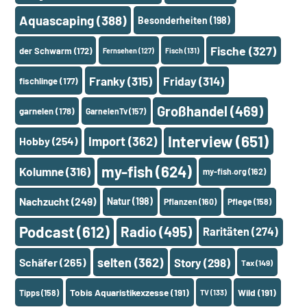
Aquascaping
(388)
Besonderheiten
(198)
Fische
(327)
der Schwarm
(172)
Fernsehen
(127)
Fisch
(131)
Franky
(315)
Friday
(314)
fischlinge
(177)
Großhandel
(469)
garnelen
(178)
GarnelenTv
(157)
Interview
(651)
Import
(362)
Hobby
(254)
my-fish
(624)
Kolumne
(316)
my-fish.org
(162)
Nachzucht
(249)
Natur
(198)
Pflanzen
(160)
Pflege
(158)
Podcast
(612)
Radio
(495)
Raritäten
(274)
selten
(362)
Schäfer
(265)
Story
(298)
Tax
(149)
Tobis Aquaristikexzesse
(191)
Wild
(191)
Tipps
(158)
TV
(133)