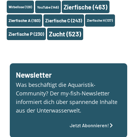
Zierfische
(463)
Wirbellose
(128)
YouTube
(146)
Zierfische A
(193)
Zierfische C
(243)
Zierfische H
(137)
Zucht
(523)
Zierfische P
(230)
Newsletter
Was beschäftigt die Aquaristik-
Community? Der my-fish-Newsletter
informiert dich über spannende Inhalte
aus der Unterwasserwelt.
Jetzt Abonnieren!