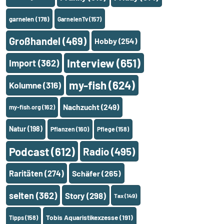
garnelen
(178)
GarnelenTv
(157)
Großhandel
(469)
Hobby
(254)
Interview
(651)
Import
(362)
my-fish
(624)
Kolumne
(316)
Nachzucht
(249)
my-fish.org
(162)
Natur
(198)
Pflanzen
(160)
Pflege
(158)
Podcast
(612)
Radio
(495)
Raritäten
(274)
Schäfer
(265)
selten
(362)
Story
(298)
Tax
(149)
Tobis Aquaristikexzesse
(191)
Tipps
(158)