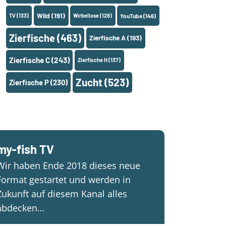
Wild
(191)
TV
(133)
Wirbellose
(128)
YouTube
(146)
Zierfische
(463)
Zierfische A
(193)
Zierfische C
(243)
Zierfische H
(137)
Zucht
(523)
Zierfische P
(230)
my-fish TV
Wir haben Ende 2018 dieses neue
Format gestartet und werden in
Zukunft auf diesem Kanal alles
abdecken…