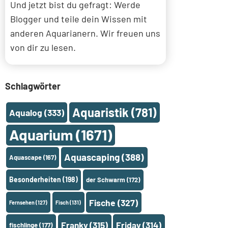
Und jetzt bist du gefragt: Werde
Blogger und teile dein Wissen mit
anderen Aquarianern. Wir freuen uns
von dir zu lesen.
Schlagwörter
Aquaristik
(781)
Aqualog
(333)
Aquarium
(1671)
Aquascaping
(388)
Aquascape
(167)
Besonderheiten
(198)
der Schwarm
(172)
Fische
(327)
Fernsehen
(127)
Fisch
(131)
Franky
(315)
Friday
(314)
fischlinge
(177)