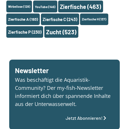
Zierfische
(463)
Wirbellose
(128)
YouTube
(146)
Zierfische A
(193)
Zierfische C
(243)
Zierfische H
(137)
Zucht
(523)
Zierfische P
(230)
Newsletter
Was beschäftigt die Aquaristik-
Community? Der my-fish-Newsletter
informiert dich über spannende Inhalte
aus der Unterwasserwelt.
Jetzt Abonnieren!