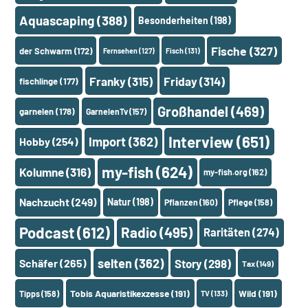
Aquascaping
(388)
Besonderheiten
(198)
Fische
(327)
der Schwarm
(172)
Fernsehen
(127)
Fisch
(131)
Franky
(315)
Friday
(314)
fischlinge
(177)
Großhandel
(469)
garnelen
(178)
GarnelenTv
(157)
Interview
(651)
Import
(362)
Hobby
(254)
my-fish
(624)
Kolumne
(316)
my-fish.org
(162)
Nachzucht
(249)
Natur
(198)
Pflanzen
(160)
Pflege
(158)
Podcast
(612)
Radio
(495)
Raritäten
(274)
selten
(362)
Schäfer
(265)
Story
(298)
Tax
(149)
Tobis Aquaristikexzesse
(191)
Wild
(191)
Tipps
(158)
TV
(133)