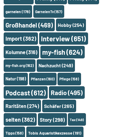
garnelen
(178)
GarnelenTv
(157)
Großhandel
(469)
Hobby
(254)
Interview
(651)
Import
(362)
my-fish
(624)
Kolumne
(316)
Nachzucht
(249)
my-fish.org
(162)
Natur
(198)
Pflanzen
(160)
Pflege
(158)
Podcast
(612)
Radio
(495)
Raritäten
(274)
Schäfer
(265)
selten
(362)
Story
(298)
Tax
(149)
Tobis Aquaristikexzesse
(191)
Tipps
(158)