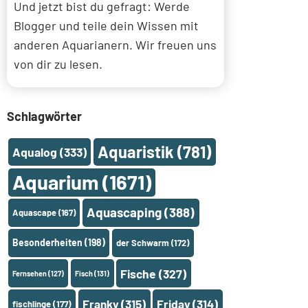
Und jetzt bist du gefragt: Werde
Blogger und teile dein Wissen mit
anderen Aquarianern. Wir freuen uns
von dir zu lesen.
Schlagwörter
Aquaristik
(781)
Aqualog
(333)
Aquarium
(1671)
Aquascaping
(388)
Aquascape
(167)
Besonderheiten
(198)
der Schwarm
(172)
Fische
(327)
Fernsehen
(127)
Fisch
(131)
Franky
(315)
Friday
(314)
fischlinge
(177)