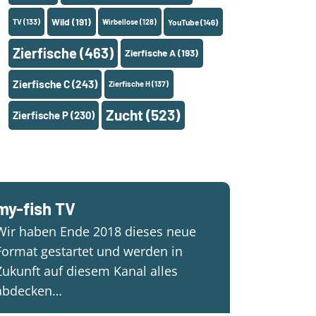
Wild
(191)
TV
(133)
Wirbellose
(128)
YouTube
(146)
Zierfische
(463)
Zierfische A
(193)
Zierfische C
(243)
Zierfische H
(137)
Zucht
(523)
Zierfische P
(230)
my-fish TV
Wir haben Ende 2018 dieses neue
Format gestartet und werden in
Zukunft auf diesem Kanal alles
abdecken…