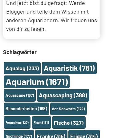
Und jetzt bist du gefragt: Werde
Blogger und teile dein Wissen mit
anderen Aquarianern. Wir freuen uns
von dir zu lesen.
Schlagwörter
Aquaristik
(781)
Aqualog
(333)
Aquarium
(1671)
Aquascaping
(388)
Aquascape
(167)
Besonderheiten
(198)
der Schwarm
(172)
Fische
(327)
Fernsehen
(127)
Fisch
(131)
Franky
(315)
Friday
(314)
fischlinge
(177)