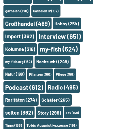
garnelen
(178)
GarnelenTv
(157)
Großhandel
(469)
Hobby
(254)
Interview
(651)
Import
(362)
my-fish
(624)
Kolumne
(316)
Nachzucht
(249)
my-fish.org
(162)
Natur
(198)
Pflanzen
(160)
Pflege
(158)
Podcast
(612)
Radio
(495)
Raritäten
(274)
Schäfer
(265)
selten
(362)
Story
(298)
Tax
(149)
Tobis Aquaristikexzesse
(191)
Tipps
(158)