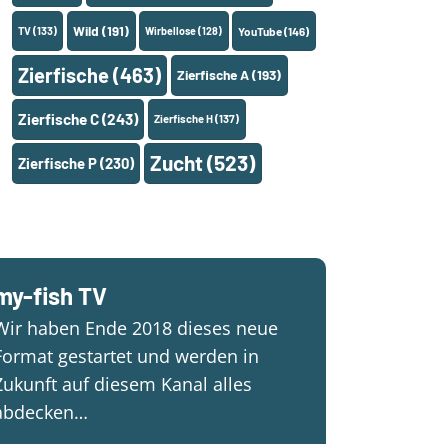
Wild
(191)
TV
(133)
Wirbellose
(128)
YouTube
(146)
Zierfische
(463)
Zierfische A
(193)
Zierfische C
(243)
Zierfische H
(137)
Zucht
(523)
Zierfische P
(230)
my-fish TV
Wir haben Ende 2018 dieses neue
Format gestartet und werden in
Zukunft auf diesem Kanal alles
abdecken…