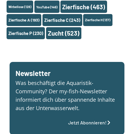
Zierfische
(463)
Wirbellose
(128)
YouTube
(146)
Zierfische A
(193)
Zierfische C
(243)
Zierfische H
(137)
Zucht
(523)
Zierfische P
(230)
Newsletter
Was beschäftigt die Aquaristik-
Community? Der my-fish-Newsletter
informiert dich über spannende Inhalte
aus der Unterwasserwelt.
Jetzt Abonnieren!