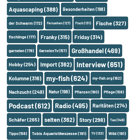
Aquascaping
(388)
Besonderheiten
(198)
Fische
(327)
der Schwarm
(172)
Fernsehen
(127)
Fisch
(131)
Franky
(315)
Friday
(314)
fischlinge
(177)
Großhandel
(469)
garnelen
(178)
GarnelenTv
(157)
Interview
(651)
Import
(362)
Hobby
(254)
my-fish
(624)
Kolumne
(316)
my-fish.org
(162)
Nachzucht
(249)
Natur
(198)
Pflanzen
(160)
Pflege
(158)
Podcast
(612)
Radio
(495)
Raritäten
(274)
selten
(362)
Schäfer
(265)
Story
(298)
Tax
(149)
Tobis Aquaristikexzesse
(191)
Wild
(191)
Tipps
(158)
TV
(133)