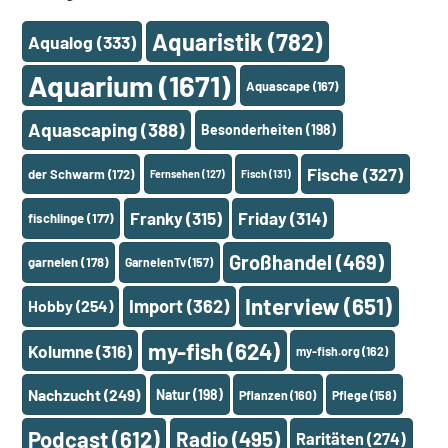
Aquaristik
(782)
Aqualog
(333)
Aquarium
(1671)
Aquascape
(167)
Aquascaping
(388)
Besonderheiten
(198)
Fische
(327)
der Schwarm
(172)
Fernsehen
(127)
Fisch
(131)
Franky
(315)
Friday
(314)
fischlinge
(177)
Großhandel
(469)
garnelen
(178)
GarnelenTv
(157)
Interview
(651)
Import
(362)
Hobby
(254)
my-fish
(624)
Kolumne
(316)
my-fish.org
(162)
Nachzucht
(249)
Natur
(198)
Pflanzen
(160)
Pflege
(158)
Podcast
(612)
Radio
(495)
Raritäten
(274)