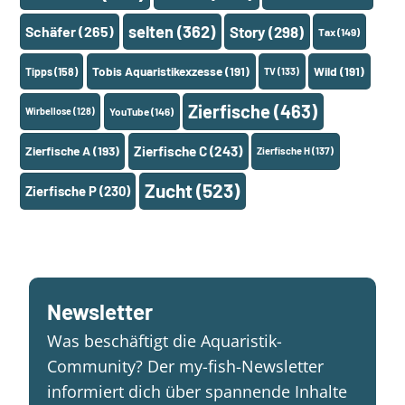
selten
(362)
Schäfer
(265)
Story
(298)
Tax
(149)
Tobis Aquaristikexzesse
(191)
Wild
(191)
Tipps
(158)
TV
(133)
Zierfische
(463)
Wirbellose
(128)
YouTube
(146)
Zierfische A
(193)
Zierfische C
(243)
Zierfische H
(137)
Zucht
(523)
Zierfische P
(230)
Newsletter
Was beschäftigt die Aquaristik-
Community? Der my-fish-Newsletter
informiert dich über spannende Inhalte