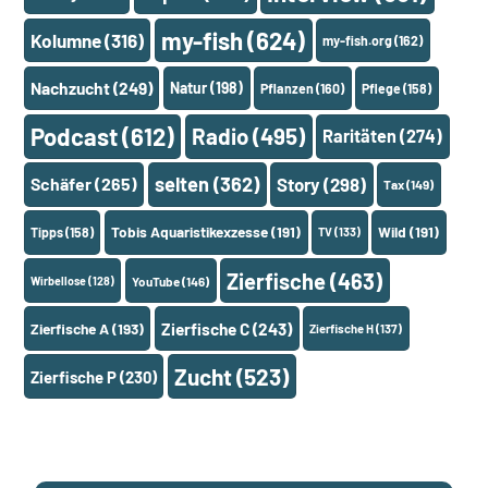
my-fish
(624)
Kolumne
(316)
my-fish.org
(162)
Nachzucht
(249)
Natur
(198)
Pflanzen
(160)
Pflege
(158)
Podcast
(612)
Radio
(495)
Raritäten
(274)
selten
(362)
Schäfer
(265)
Story
(298)
Tax
(149)
Tobis Aquaristikexzesse
(191)
Wild
(191)
Tipps
(158)
TV
(133)
Zierfische
(463)
Wirbellose
(128)
YouTube
(146)
Zierfische A
(193)
Zierfische C
(243)
Zierfische H
(137)
Zucht
(523)
Zierfische P
(230)