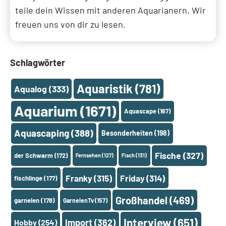
teile dein Wissen mit anderen Aquarianern. Wir
freuen uns von dir zu lesen.
Schlagwörter
Aquaristik
(781)
Aqualog
(333)
Aquarium
(1671)
Aquascape
(167)
Aquascaping
(388)
Besonderheiten
(198)
Fische
(327)
der Schwarm
(172)
Fernsehen
(127)
Fisch
(131)
Franky
(315)
Friday
(314)
fischlinge
(177)
Großhandel
(469)
garnelen
(178)
GarnelenTv
(157)
Interview
(651)
Import
(362)
Hobby
(254)