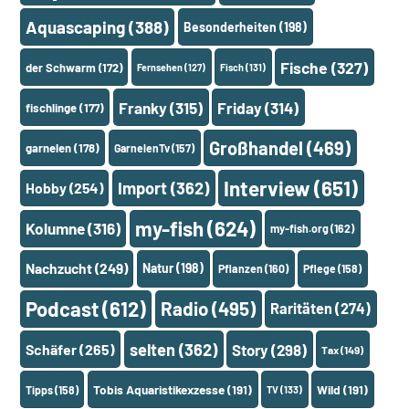
Aquascaping
(388)
Besonderheiten
(198)
Fische
(327)
der Schwarm
(172)
Fernsehen
(127)
Fisch
(131)
Franky
(315)
Friday
(314)
fischlinge
(177)
Großhandel
(469)
garnelen
(178)
GarnelenTv
(157)
Interview
(651)
Import
(362)
Hobby
(254)
my-fish
(624)
Kolumne
(316)
my-fish.org
(162)
Nachzucht
(249)
Natur
(198)
Pflanzen
(160)
Pflege
(158)
Podcast
(612)
Radio
(495)
Raritäten
(274)
selten
(362)
Schäfer
(265)
Story
(298)
Tax
(149)
Tobis Aquaristikexzesse
(191)
Wild
(191)
Tipps
(158)
TV
(133)