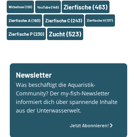
Zierfische
(463)
Wirbellose
(128)
YouTube
(146)
Zierfische A
(193)
Zierfische C
(243)
Zierfische H
(137)
Zucht
(523)
Zierfische P
(230)
Newsletter
Was beschäftigt die Aquaristik-
Community? Der my-fish-Newsletter
informiert dich über spannende Inhalte
aus der Unterwasserwelt.
Jetzt Abonnieren!