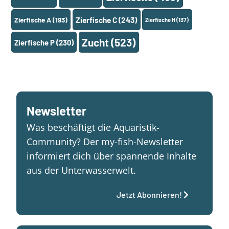
Zierfische A
(193)
Zierfische C
(243)
Zierfische H
(137)
Zucht
(523)
Zierfische P
(230)
Newsletter
Was beschäftigt die Aquaristik-
Community? Der my-fish-Newsletter
informiert dich über spannende Inhalte
aus der Unterwasserwelt.
Jetzt Abonnieren!