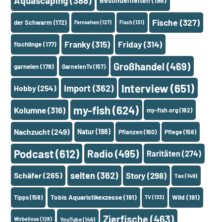
Aquascaping
(388)
Besonderheiten
(198)
Fische
(327)
der Schwarm
(172)
Fernsehen
(127)
Fisch
(131)
Franky
(315)
Friday
(314)
fischlinge
(177)
Großhandel
(469)
garnelen
(178)
GarnelenTv
(157)
Interview
(651)
Import
(362)
Hobby
(254)
my-fish
(624)
Kolumne
(316)
my-fish.org
(162)
Nachzucht
(249)
Natur
(198)
Pflanzen
(160)
Pflege
(158)
Podcast
(612)
Radio
(495)
Raritäten
(274)
selten
(362)
Schäfer
(265)
Story
(298)
Tax
(149)
Tobis Aquaristikexzesse
(191)
Wild
(191)
Tipps
(158)
TV
(133)
Zierfische
(463)
Wirbellose
(128)
YouTube
(146)