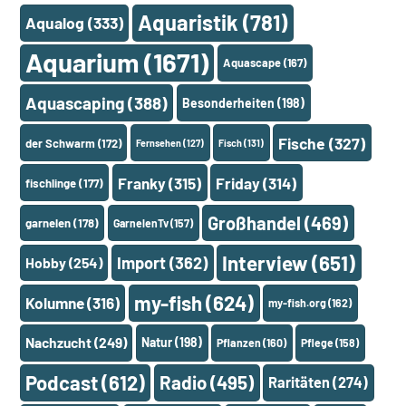
Aquaristik
(781)
Aqualog
(333)
Aquarium
(1671)
Aquascape
(167)
Aquascaping
(388)
Besonderheiten
(198)
Fische
(327)
der Schwarm
(172)
Fernsehen
(127)
Fisch
(131)
Franky
(315)
Friday
(314)
fischlinge
(177)
Großhandel
(469)
garnelen
(178)
GarnelenTv
(157)
Interview
(651)
Import
(362)
Hobby
(254)
my-fish
(624)
Kolumne
(316)
my-fish.org
(162)
Nachzucht
(249)
Natur
(198)
Pflanzen
(160)
Pflege
(158)
Podcast
(612)
Radio
(495)
Raritäten
(274)