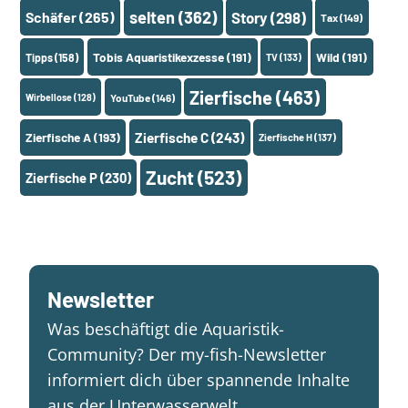
selten
(362)
Schäfer
(265)
Story
(298)
Tax
(149)
Tobis Aquaristikexzesse
(191)
Wild
(191)
Tipps
(158)
TV
(133)
Zierfische
(463)
Wirbellose
(128)
YouTube
(146)
Zierfische A
(193)
Zierfische C
(243)
Zierfische H
(137)
Zucht
(523)
Zierfische P
(230)
Newsletter
Was beschäftigt die Aquaristik-
Community? Der my-fish-Newsletter
informiert dich über spannende Inhalte
aus der Unterwasserwelt.