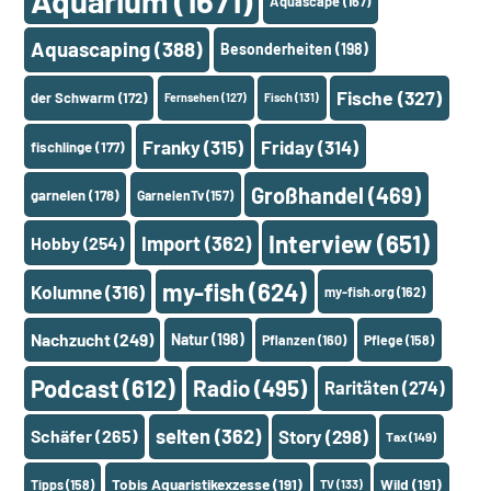
Aquarium
(1671)
Aquascape
(167)
Aquascaping
(388)
Besonderheiten
(198)
Fische
(327)
der Schwarm
(172)
Fernsehen
(127)
Fisch
(131)
Franky
(315)
Friday
(314)
fischlinge
(177)
Großhandel
(469)
garnelen
(178)
GarnelenTv
(157)
Interview
(651)
Import
(362)
Hobby
(254)
my-fish
(624)
Kolumne
(316)
my-fish.org
(162)
Nachzucht
(249)
Natur
(198)
Pflanzen
(160)
Pflege
(158)
Podcast
(612)
Radio
(495)
Raritäten
(274)
selten
(362)
Schäfer
(265)
Story
(298)
Tax
(149)
Tobis Aquaristikexzesse
(191)
Wild
(191)
Tipps
(158)
TV
(133)