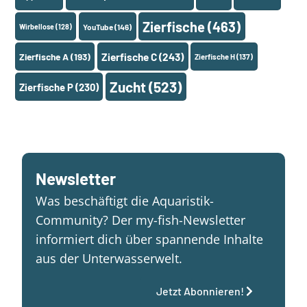
Zierfische
(463)
Wirbellose
(128)
YouTube
(146)
Zierfische A
(193)
Zierfische C
(243)
Zierfische H
(137)
Zucht
(523)
Zierfische P
(230)
Newsletter
Was beschäftigt die Aquaristik-
Community? Der my-fish-Newsletter
informiert dich über spannende Inhalte
aus der Unterwasserwelt.
Jetzt Abonnieren!