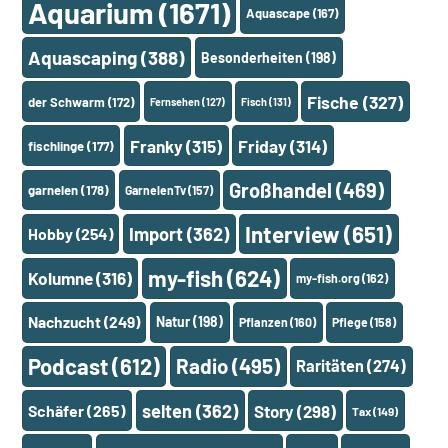
Aquarium
(1671)
Aquascape
(167)
Aquascaping
(388)
Besonderheiten
(198)
Fische
(327)
der Schwarm
(172)
Fernsehen
(127)
Fisch
(131)
Franky
(315)
Friday
(314)
fischlinge
(177)
Großhandel
(469)
garnelen
(178)
GarnelenTv
(157)
Interview
(651)
Import
(362)
Hobby
(254)
my-fish
(624)
Kolumne
(316)
my-fish.org
(162)
Nachzucht
(249)
Natur
(198)
Pflanzen
(160)
Pflege
(158)
Podcast
(612)
Radio
(495)
Raritäten
(274)
selten
(362)
Schäfer
(265)
Story
(298)
Tax
(149)