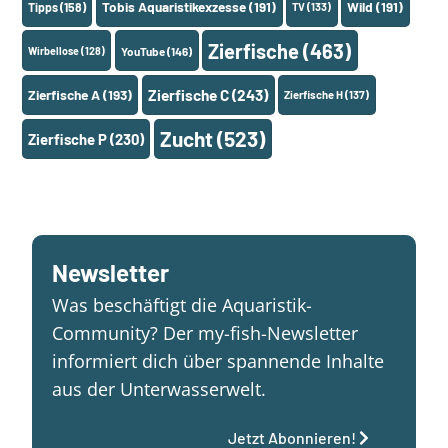
Tobis Aquaristikexzesse
(191)
Wild
(191)
Tipps
(158)
TV
(133)
Zierfische
(463)
Wirbellose
(128)
YouTube
(146)
Zierfische A
(193)
Zierfische C
(243)
Zierfische H
(137)
Zucht
(523)
Zierfische P
(230)
Newsletter
Was beschäftigt die Aquaristik-
Community? Der my-fish-Newsletter
informiert dich über spannende Inhalte
aus der Unterwasserwelt.
Jetzt Abonnieren!