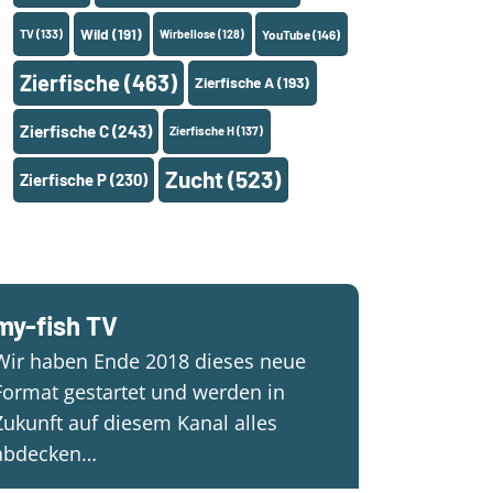
Wild
(191)
TV
(133)
Wirbellose
(128)
YouTube
(146)
Zierfische
(463)
Zierfische A
(193)
Zierfische C
(243)
Zierfische H
(137)
Zucht
(523)
Zierfische P
(230)
my-fish TV
Wir haben Ende 2018 dieses neue
Format gestartet und werden in
Zukunft auf diesem Kanal alles
abdecken…