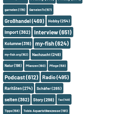
garnelen
(178)
GarnelenTv
(157)
Großhandel
(469)
Hobby
(254)
Interview
(651)
Import
(362)
my-fish
(624)
Kolumne
(316)
Nachzucht
(249)
my-fish.org
(162)
Natur
(198)
Pflanzen
(160)
Pflege
(158)
Podcast
(612)
Radio
(495)
Raritäten
(274)
Schäfer
(265)
selten
(362)
Story
(298)
Tax
(149)
Tobis Aquaristikexzesse
(191)
Tipps
(158)