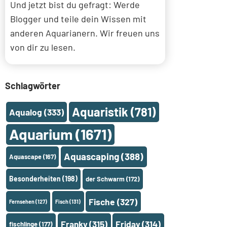
Und jetzt bist du gefragt: Werde
Blogger und teile dein Wissen mit
anderen Aquarianern. Wir freuen uns
von dir zu lesen.
Schlagwörter
Aquaristik
(781)
Aqualog
(333)
Aquarium
(1671)
Aquascaping
(388)
Aquascape
(167)
Besonderheiten
(198)
der Schwarm
(172)
Fische
(327)
Fernsehen
(127)
Fisch
(131)
Franky
(315)
Friday
(314)
fischlinge
(177)