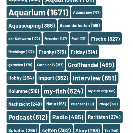
Aquarium
(1671)
Aquascape
(167)
Aquascaping
(388)
Besonderheiten
(198)
Fische
(327)
der Schwarm
(172)
Fernsehen
(127)
Fisch
(131)
Franky
(315)
Friday
(314)
fischlinge
(177)
Großhandel
(469)
garnelen
(178)
GarnelenTv
(157)
Interview
(651)
Import
(362)
Hobby
(254)
my-fish
(624)
Kolumne
(316)
my-fish.org
(162)
Nachzucht
(249)
Natur
(198)
Pflanzen
(160)
Pflege
(158)
Podcast
(612)
Radio
(495)
Raritäten
(274)
selten
(362)
Schäfer
(265)
Story
(298)
Tax
(149)