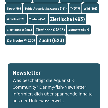
Tobis Aquaristikexzesse
(191)
Wild
(191)
Tipps
(158)
TV
(133)
Zierfische
(463)
Wirbellose
(128)
YouTube
(146)
Zierfische A
(193)
Zierfische C
(243)
Zierfische H
(137)
Zucht
(523)
Zierfische P
(230)
Newsletter
Was beschäftigt die Aquaristik-
Community? Der my-fish-Newsletter
informiert dich über spannende Inhalte
aus der Unterwasserwelt.