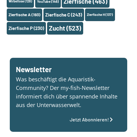
Zierfische
(463)
Wirbellose
(128)
YouTube
(146)
Zierfische A
(193)
Zierfische C
(243)
Zierfische H
(137)
Zucht
(523)
Zierfische P
(230)
Newsletter
Was beschäftigt die Aquaristik-
Community? Der my-fish-Newsletter
informiert dich über spannende Inhalte
aus der Unterwasserwelt.
Jetzt Abonnieren!