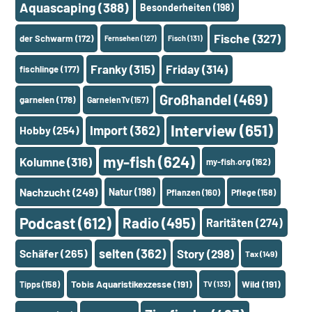
Aquascaping
(388)
Besonderheiten
(198)
Fische
(327)
der Schwarm
(172)
Fernsehen
(127)
Fisch
(131)
Franky
(315)
Friday
(314)
fischlinge
(177)
Großhandel
(469)
garnelen
(178)
GarnelenTv
(157)
Interview
(651)
Import
(362)
Hobby
(254)
my-fish
(624)
Kolumne
(316)
my-fish.org
(162)
Nachzucht
(249)
Natur
(198)
Pflanzen
(160)
Pflege
(158)
Podcast
(612)
Radio
(495)
Raritäten
(274)
selten
(362)
Schäfer
(265)
Story
(298)
Tax
(149)
Tobis Aquaristikexzesse
(191)
Wild
(191)
Tipps
(158)
TV
(133)