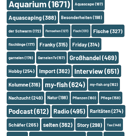
Aquarium
(1671)
Aquascape
(167)
Aquascaping
(388)
Besonderheiten
(198)
Fische
(327)
der Schwarm
(172)
Fernsehen
(127)
Fisch
(131)
Franky
(315)
Friday
(314)
fischlinge
(177)
Großhandel
(469)
garnelen
(178)
GarnelenTv
(157)
Interview
(651)
Import
(362)
Hobby
(254)
my-fish
(624)
Kolumne
(316)
my-fish.org
(162)
Nachzucht
(249)
Natur
(198)
Pflanzen
(160)
Pflege
(158)
Podcast
(612)
Radio
(495)
Raritäten
(274)
selten
(362)
Schäfer
(265)
Story
(298)
Tax
(149)