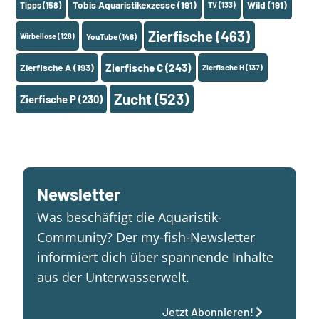
Tobis Aquaristikexzesse
(191)
Wild
(191)
Tipps
(158)
TV
(133)
Zierfische
(463)
Wirbellose
(128)
YouTube
(146)
Zierfische A
(193)
Zierfische C
(243)
Zierfische H
(137)
Zucht
(523)
Zierfische P
(230)
Newsletter
Was beschäftigt die Aquaristik-
Community? Der my-fish-Newsletter
informiert dich über spannende Inhalte
aus der Unterwasserwelt.
Jetzt Abonnieren!