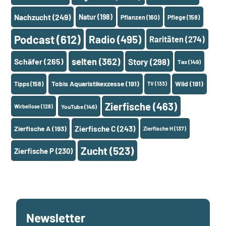
Nachzucht
(249)
Natur
(198)
Pflanzen
(160)
Pflege
(158)
Podcast
(612)
Radio
(495)
Raritäten
(274)
selten
(362)
Schäfer
(265)
Story
(298)
Tax
(149)
Tobis Aquaristikexzesse
(191)
Wild
(191)
Tipps
(158)
TV
(133)
Zierfische
(463)
Wirbellose
(128)
YouTube
(146)
Zierfische A
(193)
Zierfische C
(243)
Zierfische H
(137)
Zucht
(523)
Zierfische P
(230)
Newsletter