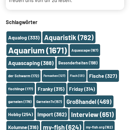
freuen uns von dir zu lesen.
Schlagwörter
Aquaristik
(782)
Aqualog
(333)
Aquarium
(1671)
Aquascape
(167)
Aquascaping
(388)
Besonderheiten
(198)
Fische
(327)
der Schwarm
(172)
Fernsehen
(127)
Fisch
(131)
Franky
(315)
Friday
(314)
fischlinge
(177)
Großhandel
(469)
garnelen
(178)
GarnelenTv
(157)
Interview
(651)
Import
(362)
Hobby
(254)
my-fish
(624)
Kolumne
(316)
my-fish.org
(162)