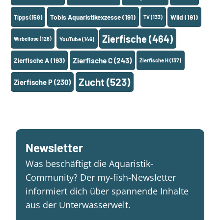
Tobis Aquaristikexzesse
(191)
Wild
(191)
Tipps
(158)
TV
(133)
Zierfische
(464)
Wirbellose
(128)
YouTube
(146)
Zierfische A
(193)
Zierfische C
(243)
Zierfische H
(137)
Zucht
(523)
Zierfische P
(230)
Newsletter
Was beschäftigt die Aquaristik-
Community? Der my-fish-Newsletter
informiert dich über spannende Inhalte
aus der Unterwasserwelt.