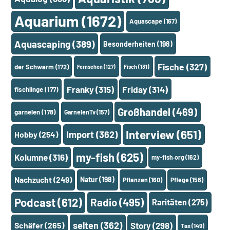
Aquarium
(1672)
Aquascape
(167)
Aquascaping
(389)
Besonderheiten
(198)
Fische
(327)
der Schwarm
(172)
Fernsehen
(127)
Fisch
(131)
Franky
(315)
Friday
(314)
fischlinge
(177)
Großhandel
(469)
garnelen
(178)
GarnelenTv
(157)
Interview
(651)
Import
(362)
Hobby
(254)
my-fish
(625)
Kolumne
(316)
my-fish.org
(162)
Nachzucht
(249)
Natur
(198)
Pflanzen
(160)
Pflege
(158)
Podcast
(612)
Radio
(495)
Raritäten
(275)
selten
(362)
Schäfer
(265)
Story
(298)
Tax
(149)