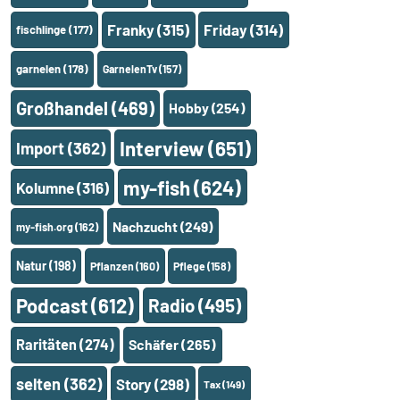
Franky
(315)
Friday
(314)
fischlinge
(177)
garnelen
(178)
GarnelenTv
(157)
Großhandel
(469)
Hobby
(254)
Interview
(651)
Import
(362)
my-fish
(624)
Kolumne
(316)
Nachzucht
(249)
my-fish.org
(162)
Natur
(198)
Pflanzen
(160)
Pflege
(158)
Podcast
(612)
Radio
(495)
Raritäten
(274)
Schäfer
(265)
selten
(362)
Story
(298)
Tax
(149)