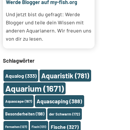
Werde Blogger auf my-fish.org
Und jetzt bist du gefragt: Werde
Blogger und teile dein Wissen mit
anderen Aquarianern. Wir freuen uns
von dir zu lesen.
Schlagwörter
Aquaristik
(781)
Aqualog
(333)
Aquarium
(1671)
Aquascaping
(388)
Aquascape
(167)
Besonderheiten
(198)
der Schwarm
(172)
Fische
(327)
Fernsehen
(127)
Fisch
(131)