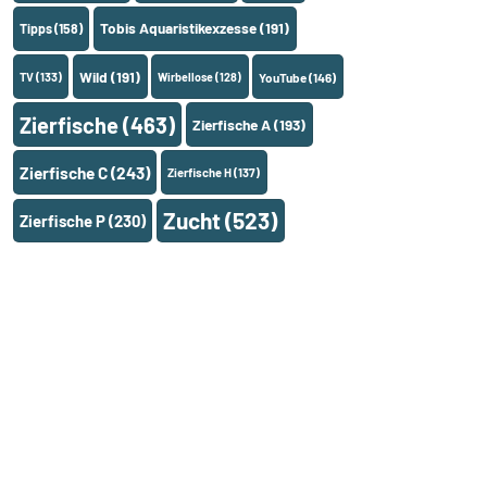
Tobis Aquaristikexzesse
(191)
Tipps
(158)
Wild
(191)
TV
(133)
Wirbellose
(128)
YouTube
(146)
Zierfische
(463)
Zierfische A
(193)
Zierfische C
(243)
Zierfische H
(137)
Zucht
(523)
Zierfische P
(230)