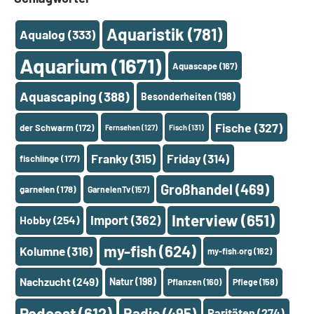
Aquaristik
(781)
Aqualog
(333)
Aquarium
(1671)
Aquascape
(167)
Aquascaping
(388)
Besonderheiten
(198)
Fische
(327)
der Schwarm
(172)
Fernsehen
(127)
Fisch
(131)
Franky
(315)
Friday
(314)
fischlinge
(177)
Großhandel
(469)
garnelen
(178)
GarnelenTv
(157)
Interview
(651)
Import
(362)
Hobby
(254)
my-fish
(624)
Kolumne
(316)
my-fish.org
(162)
Nachzucht
(249)
Natur
(198)
Pflanzen
(160)
Pflege
(158)
Podcast
(612)
Radio
(495)
Raritäten
(274)