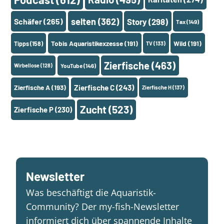
selten
(362)
Schäfer
(265)
Story
(298)
Tax
(149)
Tobis Aquaristikexzesse
(191)
Wild
(191)
Tipps
(158)
TV
(133)
Zierfische
(463)
Wirbellose
(128)
YouTube
(146)
Zierfische A
(193)
Zierfische C
(243)
Zierfische H
(137)
Zucht
(523)
Zierfische P
(230)
Newsletter
Was beschäftigt die Aquaristik-
Community? Der my-fish-Newsletter
informiert dich über spannende Inhalte