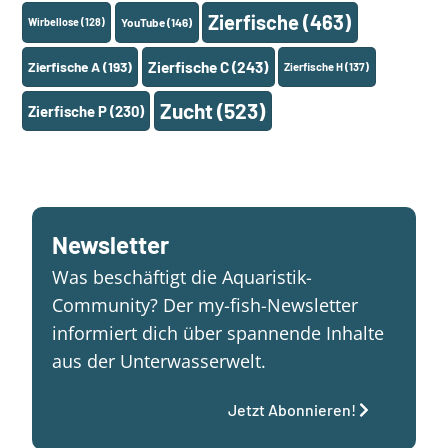
Zierfische
(463)
Wirbellose
(128)
YouTube
(146)
Zierfische A
(193)
Zierfische C
(243)
Zierfische H
(137)
Zucht
(523)
Zierfische P
(230)
Newsletter
Was beschäftigt die Aquaristik-
Community? Der my-fish-Newsletter
informiert dich über spannende Inhalte
aus der Unterwasserwelt.
Jetzt Abonnieren!