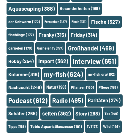
Aquascaping
(388)
Besonderheiten
(198)
Fische
(327)
der Schwarm
(172)
Fernsehen
(127)
Fisch
(131)
Franky
(315)
Friday
(314)
fischlinge
(177)
Großhandel
(469)
garnelen
(178)
GarnelenTv
(157)
Interview
(651)
Import
(362)
Hobby
(254)
my-fish
(624)
Kolumne
(316)
my-fish.org
(162)
Nachzucht
(249)
Natur
(198)
Pflanzen
(160)
Pflege
(158)
Podcast
(612)
Radio
(495)
Raritäten
(274)
selten
(362)
Schäfer
(265)
Story
(298)
Tax
(149)
Tobis Aquaristikexzesse
(191)
Wild
(191)
Tipps
(158)
TV
(133)