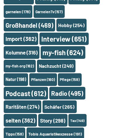
garnelen
(178)
GarnelenTv
(157)
Großhandel
(469)
Hobby
(254)
Interview
(651)
Import
(362)
my-fish
(624)
Kolumne
(316)
Nachzucht
(249)
my-fish.org
(162)
Natur
(198)
Pflanzen
(160)
Pflege
(158)
Podcast
(612)
Radio
(495)
Raritäten
(274)
Schäfer
(265)
selten
(362)
Story
(298)
Tax
(149)
Tobis Aquaristikexzesse
(191)
Tipps
(158)