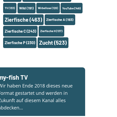
Wild
(191)
TV
(133)
Wirbellose
(128)
YouTube
(146)
Zierfische
(463)
Zierfische A
(193)
Zierfische C
(243)
Zierfische H
(137)
Zucht
(523)
Zierfische P
(230)
my-fish TV
Wir haben Ende 2018 dieses neue
Format gestartet und werden in
Zukunft auf diesem Kanal alles
abdecken…