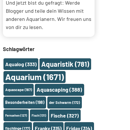
Und jetzt bist du gefragt: Werde
Blogger und teile dein Wissen mit
anderen Aquarianern. Wir freuen uns
von dir zu lesen.
Schlagwörter
Aquaristik
(781)
Aqualog
(333)
Aquarium
(1671)
Aquascaping
(388)
Aquascape
(167)
Besonderheiten
(198)
der Schwarm
(172)
Fische
(327)
Fernsehen
(127)
Fisch
(131)
Franky
(315)
Friday
(314)
fischlinge
(177)