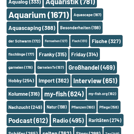
Aquaristik
(781)
Aqualog
(333)
Aquarium
(1671)
Aquascape
(167)
Aquascaping
(388)
Besonderheiten
(198)
Fische
(327)
der Schwarm
(172)
Fernsehen
(127)
Fisch
(131)
Franky
(315)
Friday
(314)
fischlinge
(177)
Großhandel
(469)
garnelen
(178)
GarnelenTv
(157)
Interview
(651)
Import
(362)
Hobby
(254)
my-fish
(624)
Kolumne
(316)
my-fish.org
(162)
Nachzucht
(249)
Natur
(198)
Pflanzen
(160)
Pflege
(158)
Podcast
(612)
Radio
(495)
Raritäten
(274)
selten
(362)
Schäfer
(265)
Story
(298)
Tax
(149)