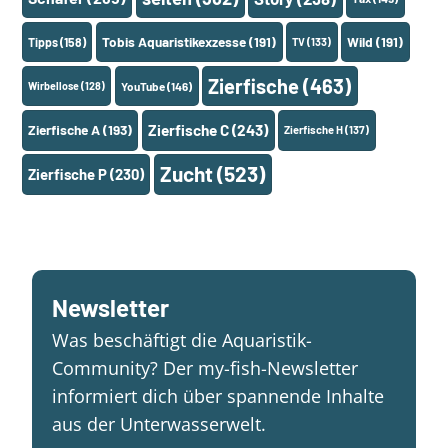
Tobis Aquaristikexzesse
(191)
Wild
(191)
Tipps
(158)
TV
(133)
Zierfische
(463)
Wirbellose
(128)
YouTube
(146)
Zierfische A
(193)
Zierfische C
(243)
Zierfische H
(137)
Zucht
(523)
Zierfische P
(230)
Newsletter
Was beschäftigt die Aquaristik-
Community? Der my-fish-Newsletter
informiert dich über spannende Inhalte
aus der Unterwasserwelt.