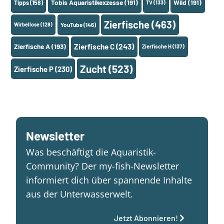
Tobis Aquaristikexzesse
(191)
Wild
(191)
Tipps
(158)
TV
(133)
Zierfische
(463)
Wirbellose
(128)
YouTube
(146)
Zierfische A
(193)
Zierfische C
(243)
Zierfische H
(137)
Zucht
(523)
Zierfische P
(230)
Newsletter
Was beschäftigt die Aquaristik-
Community? Der my-fish-Newsletter
informiert dich über spannende Inhalte
aus der Unterwasserwelt.
Jetzt Abonnieren!