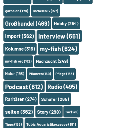
garnelen
(178)
GarnelenTv
(157)
Großhandel
(469)
Hobby
(254)
Interview
(651)
Import
(362)
my-fish
(624)
Kolumne
(316)
Nachzucht
(249)
my-fish.org
(162)
Natur
(198)
Pflanzen
(160)
Pflege
(158)
Podcast
(612)
Radio
(495)
Raritäten
(274)
Schäfer
(265)
selten
(362)
Story
(298)
Tax
(149)
Tobis Aquaristikexzesse
(191)
Tipps
(158)