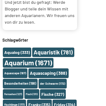
Und jetzt bist du gefragt: Werde
Blogger und teile dein Wissen mit
anderen Aquarianern. Wir freuen uns
von dir zu lesen.
Schlagwörter
Aquaristik
(781)
Aqualog
(333)
Aquarium
(1671)
Aquascaping
(388)
Aquascape
(167)
Besonderheiten
(198)
der Schwarm
(172)
Fische
(327)
Fernsehen
(127)
Fisch
(131)
Franky
(315)
Friday
(314)
fischlinge
(177)