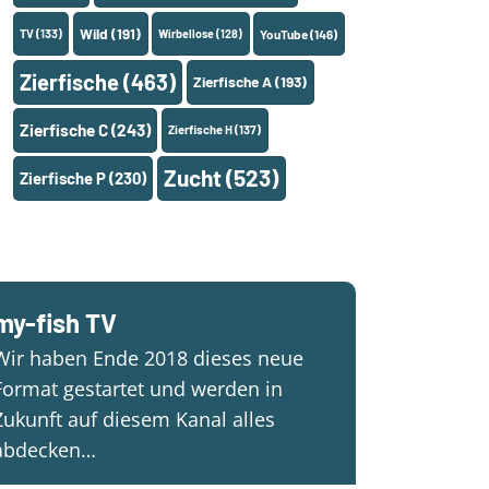
Wild
(191)
TV
(133)
Wirbellose
(128)
YouTube
(146)
Zierfische
(463)
Zierfische A
(193)
Zierfische C
(243)
Zierfische H
(137)
Zucht
(523)
Zierfische P
(230)
my-fish TV
Wir haben Ende 2018 dieses neue
Format gestartet und werden in
Zukunft auf diesem Kanal alles
abdecken…