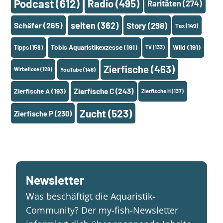
Podcast
(612)
Radio
(495)
Raritäten
(274)
selten
(362)
Schäfer
(265)
Story
(298)
Tax
(149)
Tobis Aquaristikexzesse
(191)
Wild
(191)
Tipps
(158)
TV
(133)
Zierfische
(463)
Wirbellose
(128)
YouTube
(146)
Zierfische A
(193)
Zierfische C
(243)
Zierfische H
(137)
Zucht
(523)
Zierfische P
(230)
Newsletter
Was beschäftigt die Aquaristik-
Community? Der my-fish-Newsletter