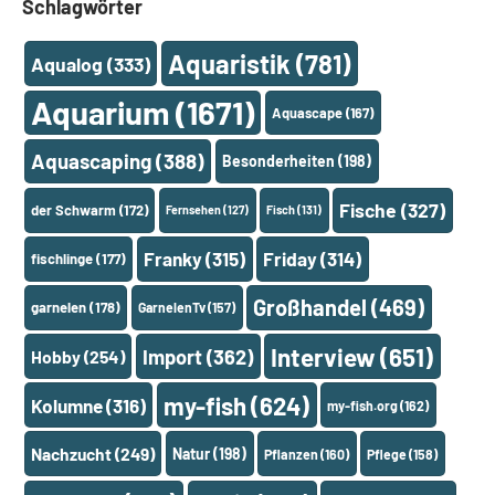
Schlagwörter
Aquaristik
(781)
Aqualog
(333)
Aquarium
(1671)
Aquascape
(167)
Aquascaping
(388)
Besonderheiten
(198)
Fische
(327)
der Schwarm
(172)
Fernsehen
(127)
Fisch
(131)
Franky
(315)
Friday
(314)
fischlinge
(177)
Großhandel
(469)
garnelen
(178)
GarnelenTv
(157)
Interview
(651)
Import
(362)
Hobby
(254)
my-fish
(624)
Kolumne
(316)
my-fish.org
(162)
Nachzucht
(249)
Natur
(198)
Pflanzen
(160)
Pflege
(158)