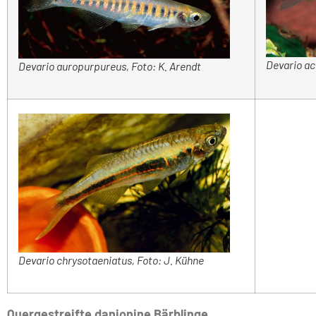
Devario ac
Devario auropurpureus, Foto: K. Arendt
Devario chrysotaeniatus, Foto: J. Kühne
Quergestreifte danionine Bärblinge