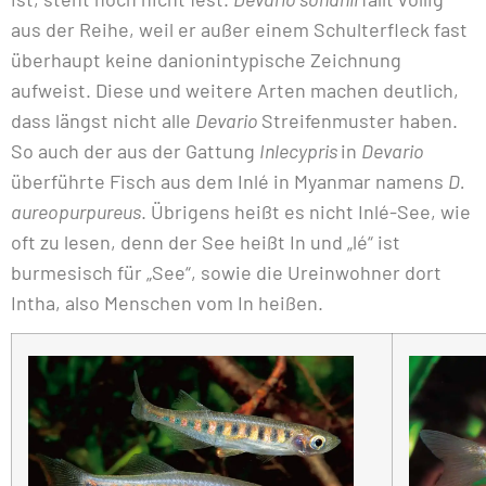
aus der Reihe, weil er außer einem Schulterfleck fast
überhaupt keine danionintypische Zeichnung
aufweist. Diese und weitere Arten machen deutlich,
dass längst nicht alle
Devario
Streifenmuster haben.
So auch der aus der Gattung
Inlecypris
in
Devario
überführte Fisch aus dem Inlé in Myanmar namens
D.
aureopurpureus
. Übrigens heißt es nicht Inlé-See, wie
oft zu lesen, denn der See heißt In und „lé“ ist
burmesisch für „See“, sowie die Ureinwohner dort
Intha, also Menschen vom In heißen.