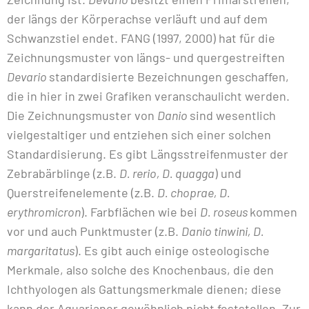
der längs der Körperachse verläuft und auf dem
Schwanzstiel endet. FANG (1997, 2000) hat für die
Zeichnungsmuster von längs- und quergestreiften
Devario
standardisierte Bezeichnungen geschaffen,
die in hier in zwei Grafiken veranschaulicht werden.
Die Zeichnungsmuster von
Danio
sind wesentlich
vielgestaltiger und entziehen sich einer solchen
Standardisierung. Es gibt Längsstreifenmuster der
Zebrabärblinge (z.B.
D. rerio, D. quagga
) und
Querstreifenelemente (z.B.
D. choprae, D.
erythromicron
). Farbflächen wie bei
D. roseus
kommen
vor und auch Punktmuster (z.B.
Danio tinwini, D.
margaritatus
). Es gibt auch einige osteologische
Merkmale, also solche des Knochenbaus, die den
Ichthyologen als Gattungsmerkmale dienen; diese
kann der Aquarianer gewöhnlich nicht feststellen. Zur