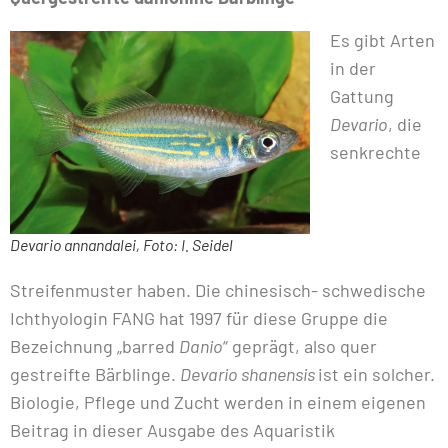
Es gibt Arten
in der
Gattung
Devario
, die
senkrechte
Devario annandalei, Foto: I. Seidel
Streifenmuster haben. Die chinesisch- schwedische
Ichthyologin FANG hat 1997 für diese Gruppe die
Bezeichnung „barred
Danio
“ geprägt, also quer
gestreifte Bärblinge.
Devario shanensis
ist ein solcher.
Biologie, Pflege und Zucht werden in einem eigenen
Beitrag in dieser Ausgabe des Aquaristik