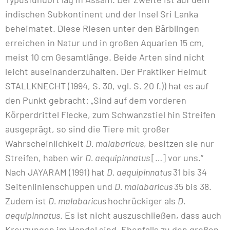
indischen Subkontinent und der Insel Sri Lanka
beheimatet. Diese Riesen unter den Bärblingen
erreichen in Natur und in großen Aquarien 15 cm,
meist 10 cm Gesamtlänge. Beide Arten sind nicht
leicht auseinanderzuhalten. Der Praktiker Helmut
STALLKNECHT (1994, S. 30, vgl. S. 20 f.)) hat es auf
den Punkt gebracht: „Sind auf dem vorderen
Körperdrittel Flecke, zum Schwanzstiel hin Streifen
ausgeprägt, so sind die Tiere mit großer
Wahrscheinlichkeit
D. malabaricus
, besitzen sie nur
Streifen, haben wir
D. aequipinnatus
[…] vor uns.“
Nach JAYARAM (1991) hat
D. aequipinnatus
31 bis 34
Seitenlinienschuppen und
D. malabaricus
35 bis 38.
Zudem ist
D. malabaricus
hochrückiger als
D.
aequipinnatus
. Es ist nicht auszuschließen, dass auch
Kreuzungen im Handel sind. Ebenfalls zu den großen