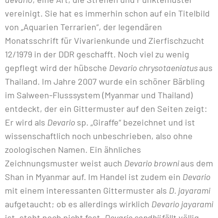
vereinigt. Sie hat es immerhin schon auf ein Titelbild
von „Aquarien Terrarien“, der legendären
Monatsschrift für Vivarienkunde und Zierfischzucht
12/1979 in der DDR geschafft. Noch viel zu wenig
gepflegt wird der hübsche
Devario chrysotaeniatus
aus
Thailand. Im Jahre 2007 wurde ein schöner Bärbling
im Salween-Flusssystem (Myanmar und Thailand)
entdeckt, der ein Gittermuster auf den Seiten zeigt:
Er wird als
Devario
sp. „Giraffe“ bezeichnet und ist
wissenschaftlich noch unbeschrieben, also ohne
zoologischen Namen. Ein ähnliches
Zeichnungsmuster weist auch
Devario browni
aus dem
Shan in Myanmar auf. Im Handel ist zudem ein
Devario
mit einem interessanten Gittermuster als
D. jayarami
aufgetaucht; ob es allerdings wirklich
Devario jayarami
ist, steht noch nicht fest.
Devario sondhii
fällt völlig