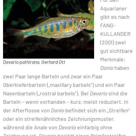
Aquarianer
gibt es nach
FANG-
KULLANDER
(2001) zwei
gut sichtbare
Merkmale:
Devario pathirana, Gerhard Ott
Danio
haben
zwei Paar lange Barteln und zwar ein Paar
Oberkieferbarteln („maxillary barbels“) und ein Paar
Nasenbarteln („rostral barbels“). Bei
Devario
sind die
Barteln – wenn vorhanden – kurz, meist reduziert. In
der Afterflosse von
Danio
befindet sich ein „Streifen“
oder ein streifenähnliches Zeichnungsmuster,
während die Anale von
Devario
einfarbig ohne
Zeichnung ist.
Devario
besitzt einen Primärstreifen,