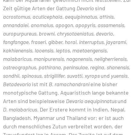
Zeit gültige Arten der Gattung
Devario
sind
acrostomus, acuticephala, aequipinnatus, affinis,
annandalei, anomalus, apogon, apopyris, assamensis,
auropurpureus, browni, chrysotaeniatus, devario,
fangfangae, fraseri, gibber, horai, interruptus, jayarami,
kakhienensis, laoensis, leptos, maetaengensis,
malabaricus, manipurensis, naganensis, neilgherriensis,
ostreographus, pathirana, peninsulae, regina, shanensis,
sondhii, spinosus, strigillifer, suvatti, xyrops
und
yuensis
.
Betadevario
ist mit
B. ramachandrani
eine bisher
monotypische Gattung. Aquaristisch lange bekannte
Arten sind beispielsweise
Devario aequipinnatus
und
D. malabaricus
. Der Erstere kommt in Indien, Nepal,
Bangladesh, Myanmar und Thailand vor; er ist auch
durch menschliches Zutun verbreitet worden, der
Typusfundort lag in Assam. Der Zweite ist auf dem