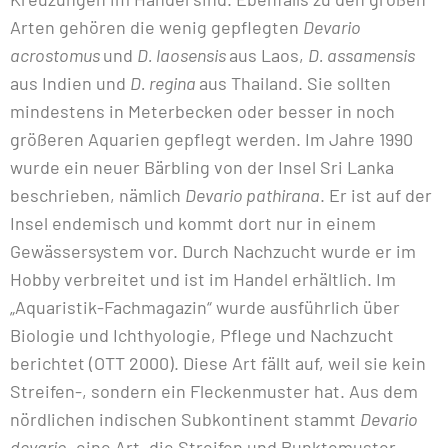
Arten gehören die wenig gepflegten
Devario
acrostomus
und
D. laosensis
aus Laos,
D. assamensis
aus Indien und
D. regina
aus Thailand. Sie sollten
mindestens in Meterbecken oder besser in noch
größeren Aquarien gepflegt werden. Im Jahre 1990
wurde ein neuer Bärbling von der Insel Sri Lanka
beschrieben, nämlich
Devario pathirana
. Er ist auf der
Insel endemisch und kommt dort nur in einem
Gewässersystem vor. Durch Nachzucht wurde er im
Hobby verbreitet und ist im Handel erhältlich. Im
„Aquaristik-Fachmagazin“ wurde ausführlich über
Biologie und Ichthyologie, Pflege und Nachzucht
berichtet (OTT 2000). Diese Art fällt auf, weil sie kein
Streifen-, sondern ein Fleckenmuster hat. Aus dem
nördlichen indischen Subkontinent stammt
Devario
devario
, eine Art, die Streifen und Punktemuster