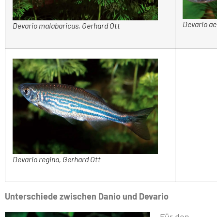
Devario ae
Devario malabaricus, Gerhard Ott
Devario regina, Gerhard Ott
Unterschiede zwischen Danio und Devario
Für den