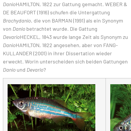
Danio
HAMILTON, 1822 zur Gattung gemacht. WEBER &
DE BEAUFORT (1916) schufen die Untergattung
Brachydanio
, die von BARMAN (1991) als ein Synonym
von
Danio
betrachtet wurde. Die Gattung
Devario
HECKEL, 1843 wurde lange Zeit als Synonym zu
Danio
HAMILTON, 1822 angesehen, aber von FANG-
KULLANDER (2001) in ihrer Dissertation wieder
erweckt. Worin unterscheiden sich beiden Gattungen
Danio
und
Devario
?